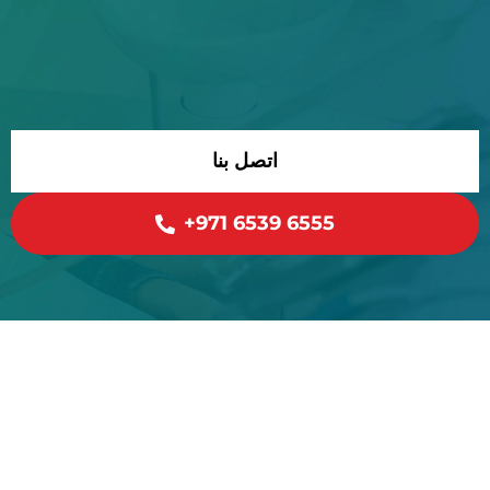
اتخذ الخطوة الأولى نحو صحة أفضل
ابتسامة أكثر ثقة اليوم.
صحة الفم الاستثنائية تبدأ هنا - حدد موعدك الآن واستمتع بالفرق
اتصل بنا
+971 6539 6555
مذر دينتال كير