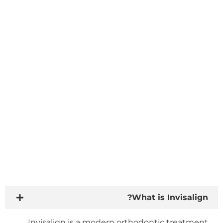
اللغة الأم
الأسئلة المتداولة
What is Invisalign?
Invisalign is a modern orthodontic treatment