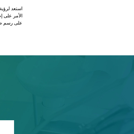
استعد لرؤية 
الأمر على إص
على رسم صو