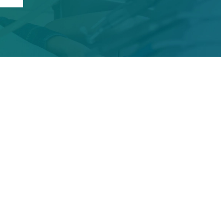
مذر دينتال كير
تقع ماذر دينتال كير في إمارة عجمان النابضة بالحياة،
وتلتزم بحماية أسنانك، مما يمنحك حوافز على الابتسام. إن
تفانينا في تقديم تجربة طب الأسنان الكاملة هو التزام ثابت،
ونشعر بسعادة كبيرة في توفير مجموعة كاملة من
تخصصات طب الأسنان. قم بزيارة إحدى أرقى عيادات طب