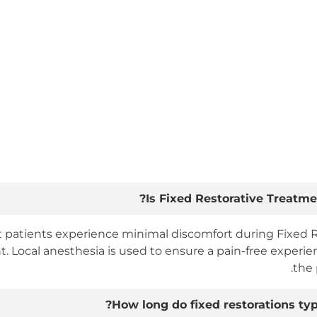
أطباء الأسنان المتمرسين
الأسئلة المتداولة
Is Fixed Restorative Treatmen
 patients experience minimal discomfort during Fixed R
. Local anesthesia is used to ensure a pain-free experi
the 
How long do fixed restorations typi