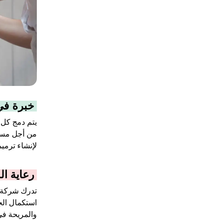
خبرة في
يتم دمج كل 
من أجل مستق
لإنشاء ترميما
رعاية ا
تدرك شركة م
استكمال الج
والمريحة في