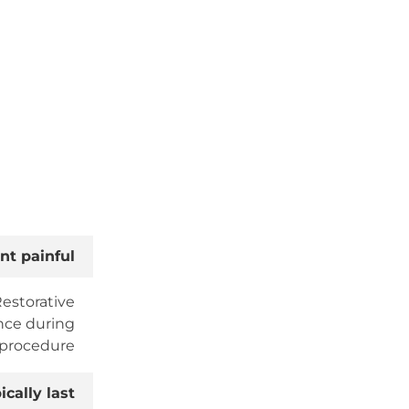
الأسنان في عجمان لتجربة التميز في التخصصات والرعاية،
حيث تتحول الرغبات إلى ابتسامات رائعة وروابط حقيقية.
t painful?
estorative
ence during
procedure.
cally last?