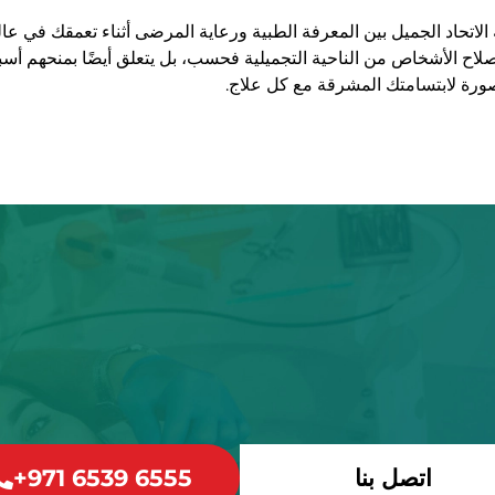
الاتحاد الجميل بين المعرفة الطبية ورعاية المرضى أثناء تعمقك في عالم
لاح الأشخاص من الناحية التجميلية فحسب، بل يتعلق أيضًا بمنحهم أسباب
رة لابتسامتك المشرقة مع كل علاج.
اتخذ الخطوة الأولى نحو صحة أفضل
ابتسامة أكثر ثقة اليوم.
صحة الفم الاستثنائية تبدأ هنا - حدد موعدك الآن واستمتع بالفرق
اتصل بنا
+971 6539 6555