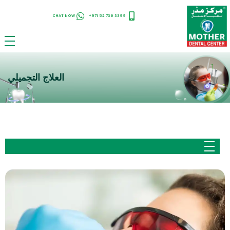
CHAT NOW
+971 52 736 3399
العلاج التجميلي