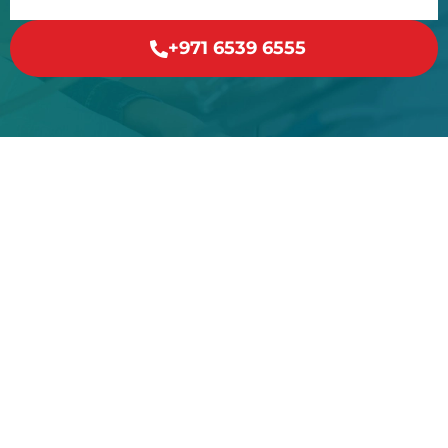
+971 6539 6555
مذر دينتال كير
تقع ماذر دينتال كير في إمارة عجمان النابضة بالحياة، وتلتزم
بحماية أسنانك، مما يمنحك حوافز على الابتسام. إن تفانينا في
تقديم تجربة طب الأسنان الكاملة هو التزام ثابت، ونشعر بسعادة
كبيرة في توفير مجموعة كاملة من تخصصات طب الأسنان. قم
بزيارة إحدى أرقى عيادات طب الأسنان في عجمان لتجربة التميز